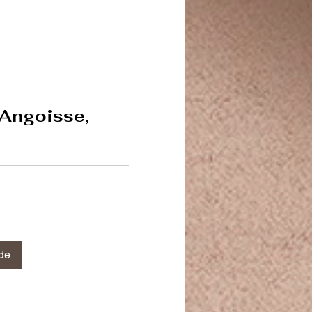
 Angoisse,
e
de