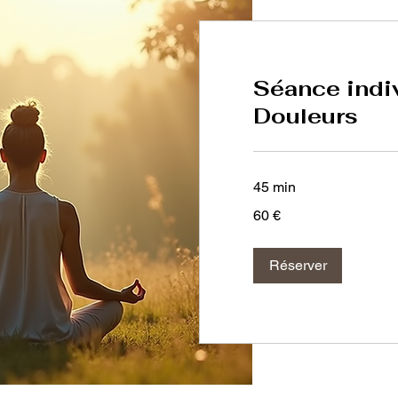
Séance indi
Douleurs
45 min
60
60 €
euros
Réserver