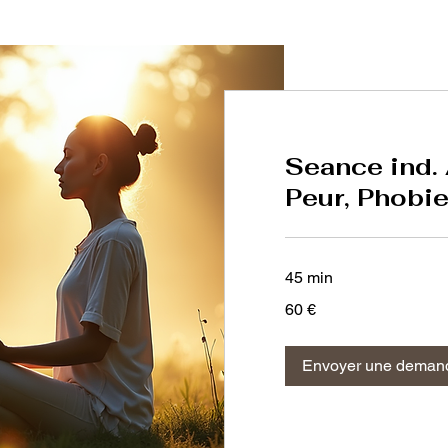
Seance ind.
Peur, Phobi
45 min
60
60 €
euros
Envoyer une deman