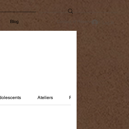
Blog
Contact et Réservation
Log In
dolescents
Ateliers
Pack bien être sophrologie