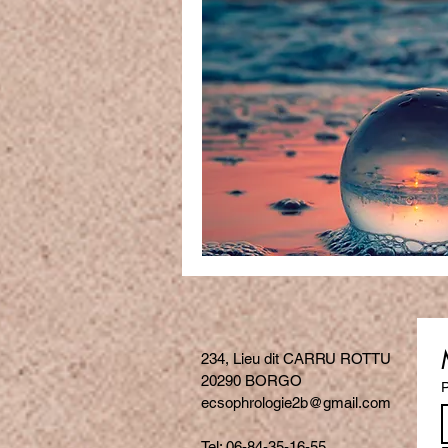
234, Lieu dit CARRU ROTTU
20290 BORGO
ecsophrologie2b@gmail.com
Tel: 06-84-35-16-55