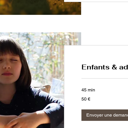
Enfants & a
45 min
50
50 €
euros
Envoyer une deman