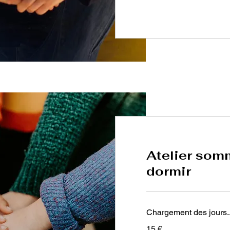
Atelier som
dormir
Chargement des jours..
15
15 €
euros