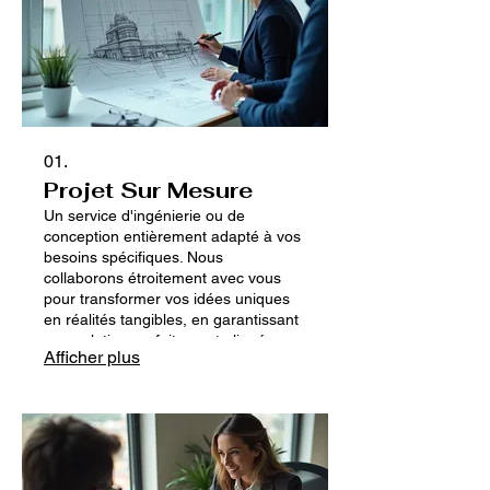
01.
Projet Sur Mesure
Un service d'ingénierie ou de
conception entièrement adapté à vos
besoins spécifiques. Nous
collaborons étroitement avec vous
pour transformer vos idées uniques
en réalités tangibles, en garantissant
une solution parfaitement alignée sur
Afficher plus
vos objectifs et contraintes. Chaque
aspect est conçu selon vos
spécifications exactes pour une
performance optimale. Ce processus
assure une exclusivité et une
pertinence maximales pour votre
projet.