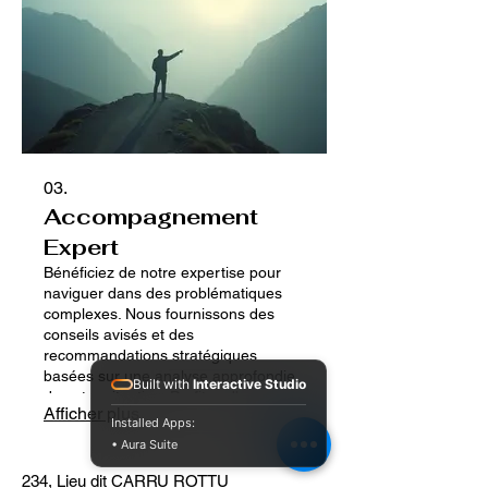
03.
Accompagnement
Expert
Bénéficiez de notre expertise pour
naviguer dans des problématiques
complexes. Nous fournissons des
conseils avisés et des
recommandations stratégiques
basées sur une analyse approfondie
Built with
Interactive Studio
de votre situation. Profitez d'une
Afficher plus
vision claire et de solutions
Installed Apps:
éprouvées pour surmonter vos défis.
• Aura Suite
Maximisez votre potentiel grâce à un
savoir-faire qualifié.
234, Lieu dit CARRU ROTTU