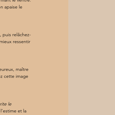
n apaise le 
 puis relâchez-
mieux ressentir 
eureux, maître 
ez cette image 
ite le 
l’estime et la 