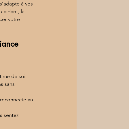
 s’adapte à vos 
 aidant, la 
cer votre 
fiance
time de soi.
ns sans 
e reconnecte au 
s sentez 