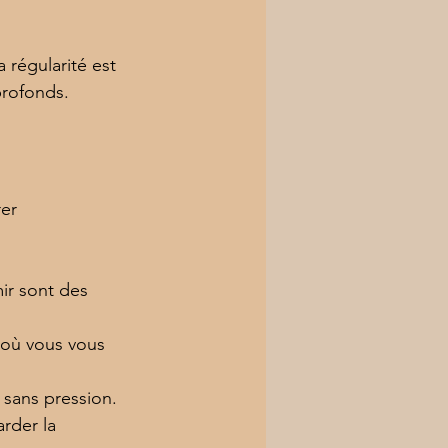
régularité est 
profonds.
er 
mir sont des 
, où vous vous 
 sans pression.
arder la 