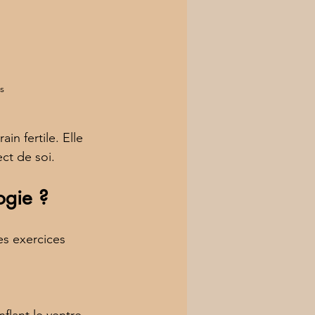
s
in fertile. Elle 
ect de soi.
ogie ?
es exercices 
lant le ventre. 