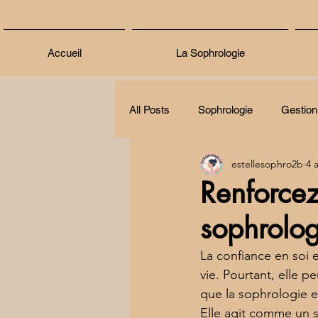
Accueil
La Sophrologie
All Posts
Sophrologie
Gestion
estellesophro2b
4 a
Renforcez
sophrolog
La confiance en soi
vie. Pourtant, elle p
que la sophrologie es
Elle agit comme un s