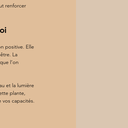
t renforcer 
oi
n positive. Elle 
être. La 
que l’on 
u et la lumière 
tte plante, 
e vos capacités.